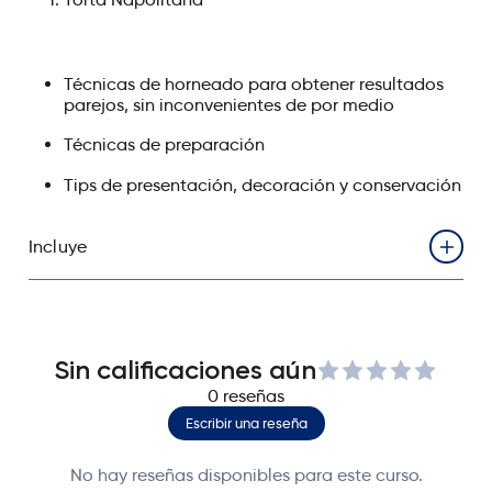
Técnicas de horneado para obtener resultados
parejos, sin inconvenientes de por medio
Técnicas de preparación
Tips de presentación, decoración y conservación
Incluye
Videos grabados en alta calidad con enseñanza
paso a paso
Acceso al curso durante 1 año (365 días) desde el
Sin calificaciones aún
momento de la compra
0
reseñas
Receta completa en PDFs
Escribir una reseña
Certificación a nombre de Kathy Monzón
Acceso inmediato (aplica para cursos disponibles,
No hay reseñas disponibles para este curso.
los cursos en pre venta contienen la fecha de