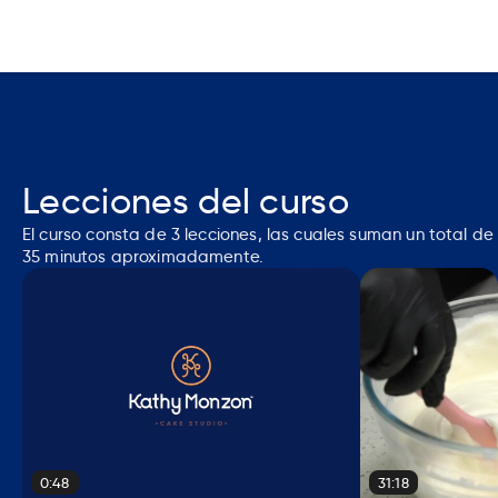
visualización del curso)
Contenido accesible en cualquier momento
Consultas a la profesora (las respuestas se
responden en un máximo de 24 horas y con un
límite de 5 preguntas por curso)
Lecciones del curso
El curso consta de
3
lecciones, las cuales suman un total de
35 minutos
aproximadamente.
0:48
31:18