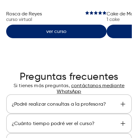
Rosca de Reyes
Cake de Man
curso virtual
1 cake
ver curso
Preguntas frecuentes
Si tienes más preguntas,
contáctanos mediante
WhatsApp
¿Podré realizar consultas a la profesora?
Sí, puedes realizar consultas a la profesora
¿Cuánto tiempo podré ver el curso?
dentro de tu aula virtual.
El curso estará disponible durante 1 año (365