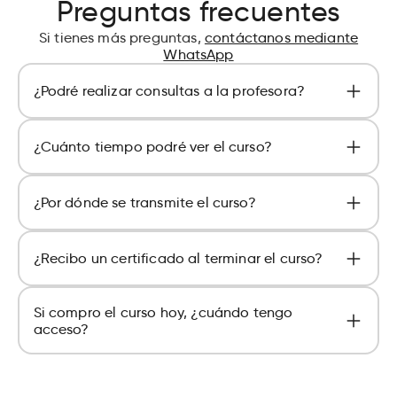
Preguntas frecuentes
Si tienes más preguntas,
contáctanos mediante
WhatsApp
¿Podré realizar consultas a la profesora?
Sí, puedes realizar consultas a la profesora
¿Cuánto tiempo podré ver el curso?
dentro de tu aula virtual.
El curso estará disponible durante 1 año (365
¿Por dónde se transmite el curso?
días) en su aula virtual.
Todos nuestros cursos son grabados y se pueden
¿Recibo un certificado al terminar el curso?
visualizar mediante nuestra plataforma dentro
de su aula virtual.
Sí, al terminar el curso, puedes obtener un
Si compro el curso hoy, ¿cuándo tengo
certificando enviando fotos de una de las
acceso?
recetas según las indicaciones de su aula virtual.
El acceso es inmediato, salvo en cursos en pre
venta, en los cuales se indica la fecha de