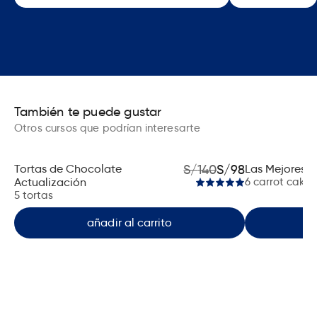
También te puede gustar
Otros cursos que podrían interesarte
Tortas de Chocolate
S/
140
S/
98
Las Mejores C
Actualización
6 carrot cakes
5 tortas
añadir al carrito