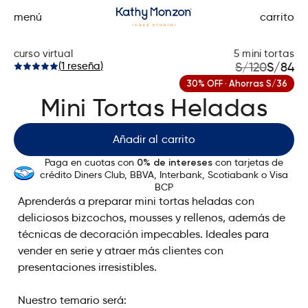
menú
carrito
curso virtual
5 mini tortas
(
1
reseña
)
S/
120
S/
84
30% OFF · Ahorras S/36
Mini Tortas Heladas
Añadir al carrito
Paga en cuotas con
con tarjetas de
0% de intereses
crédito Diners Club, BBVA, Interbank, Scotiabank o Visa
BCP
Aprenderás a preparar mini tortas heladas con
deliciosos bizcochos, mousses y rellenos, además de
técnicas de decoración impecables. Ideales para
vender en serie y atraer más clientes con
presentaciones irresistibles.
Nuestro temario será: