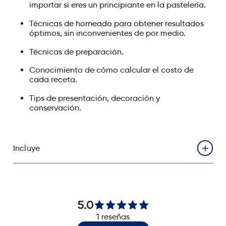
importar si eres un principiante en la pastelería.
Técnicas de horneado para obtener resultados
óptimos, sin inconvenientes de por medio.
Técnicas de preparación.
Conocimiento de cómo calcular el costo de
cada receta.
Tips de presentación, decoración y
conservación.
Incluye
Videos grabados en alta calidad con enseñanza
paso a paso
Acceso al curso durante 1 año (365 días) desde el
5.0
momento de la compra
1
reseñas
Receta completa en PDFs