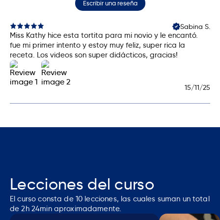
Escribir una reseña
Certificación a nombre de Kathy Monzón
Acceso inmediato (aplica para cursos disponibles,
Sabina S.
los cursos en pre venta contienen la fecha de
Miss Kathy hice esta tortita para mi novio y le encantó.
visualización del curso)
fue mi primer intento y estoy muy feliz, super rica la
receta. Los videos son super didácticos, gracias!
Contenido accesible en cualquier momento
Consultas a la profesora (las respuestas se
responden en un máximo de 24 horas y con un
15/11/25
límite de 5 preguntas por curso)
Lecciones del curso
El curso consta de
10
lecciones, las cuales suman un total
de
2h 24min
aproximadamente.