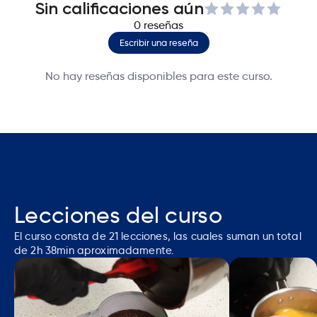
Acceso al curso durante 1 año (365 días) desde el
Sin calificaciones aún
momento de la compra
0
reseñas
Receta completa en PDFs
Escribir una reseña
Certificación a nombre de Kathy Monzón
Acceso inmediato (aplica para cursos disponibles,
No hay reseñas disponibles para este curso.
los cursos en pre venta contienen la fecha de
visualización del curso)
Contenido accesible en cualquier momento
Consultas a la profesora (las respuestas se
responden en un máximo de 24 horas y con un
límite de 5 preguntas por curso)
Lecciones del curso
El curso consta de
21
lecciones, las cuales suman un total
de
2h 38min
aproximadamente.