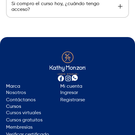
Si compro el curso hoy, ¿cuándo tengo
certificando enviando fotos de una de las
acceso?
recetas según las indicaciones de su aula virtual.
El acceso es inmediato, salvo en cursos en pre
venta, en los cuales se indica la fecha de
visualización del curso.
Marca
Mi cuenta
Nosotros
Ingresar
Contáctanos
Registrarse
Cursos
Cursos virtuales
Cursos gratuitos
Membresías
Verificar certificado