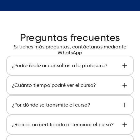
Preguntas frecuentes
Si tienes más preguntas,
contáctanos mediante
WhatsApp
¿Podré realizar consultas a la profesora?
Sí, puedes realizar consultas a la profesora
¿Cuánto tiempo podré ver el curso?
dentro de tu aula virtual.
El curso estará disponible durante 1 año (365
¿Por dónde se transmite el curso?
días) en su aula virtual.
Todos nuestros cursos son grabados y se pueden
¿Recibo un certificado al terminar el curso?
visualizar mediante nuestra plataforma dentro
de su aula virtual.
Sí, al terminar el curso, puedes obtener un