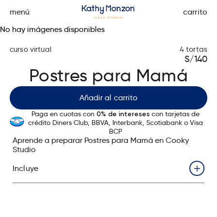
menú
carrito
No hay imágenes disponibles
curso virtual
4 tortas
S/
140
Postres para Mamá
Añadir al carrito
Paga en cuotas con
con tarjetas de
0% de intereses
crédito Diners Club, BBVA, Interbank, Scotiabank o Visa
BCP
Aprende a preparar Postres para Mamá en Cooky
Studio
Incluye
Videos grabados en alta calidad con enseñanza
paso a paso